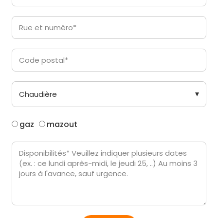
gaz
mazout