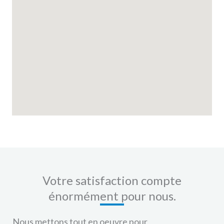
o
e
o
k
Votre satisfaction compte
énormément pour nous.
Nous mettons tout en oeuvre pour