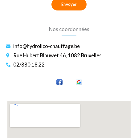
Envoyer
Nos coordonnées
info@hydrolico-chauffage.be
Rue Hubert Blauwet 46, 1082 Bruxelles
02/880.18.22
I
I
c
c
o
o
n
n
e
e
_
_
f
g
a
o
c
o
e
g
b
l